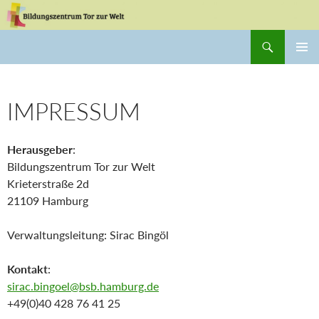
Zum
Inhalt
Suchen
springen
Bildungszentrum Tor zur Welt
PRIMÄR
MENÜ
IMPRESSUM
Herausgeber
:
Bildungszentrum Tor zur Welt
Krieterstraße 2d
21109 Hamburg
Verwaltungsleitung: Sirac Bingöl
Kontakt
:
sirac.bingoel@bsb.hamburg.de
+49(0)40 428 76 41 25