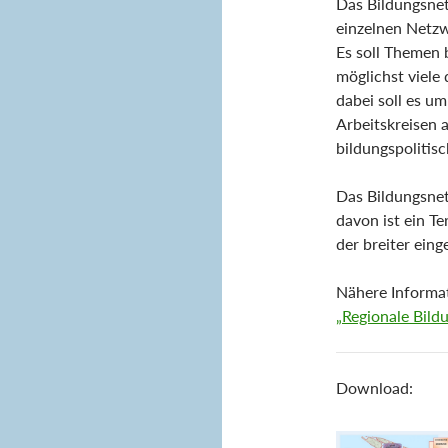
Das Bildungsnetz
einzelnen Netzw
Es soll Themen b
möglichst viele
dabei soll es u
Arbeitskreisen a
bildungspolitis
Das Bildungsnetz
davon ist ein Te
der breiter eing
Nähere Informat
„Regionale Bil
Download: