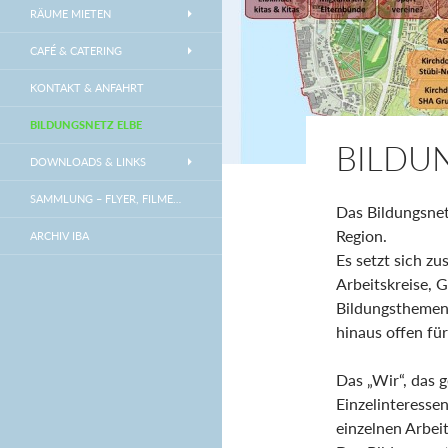
RÄUME MIETEN
CAFÉ & CATERING
KONTAKT & ANFAHRT
BILDUNGSNETZ ELBE
BILDU
DOWNLOADS & LINKS
SAMMLUNG – FLYER, FILME…
Das Bildungsnet
Region.
ARCHIV IBA
Es setzt sich z
Arbeitskreise, 
Bildungsthemen 
hinaus offen für
Das „Wir“, das g
Einzelinteresse
einzelnen Arbei